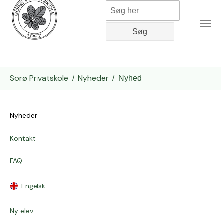
Gå til hoved-indhold
Du er her:
Sorø Privatskole
Nyheder
Nyhed
Nyheder
Kontakt
FAQ
Engelsk
Ny elev