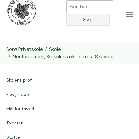
Gå til hoved-indhold
Du er her:
Sorø Privatskole
Skole
Genforsamling & skolens økonomi
Økonomi
Skolens profil
Elevgrupper
Mål for trivsel
Talenter
Støtte